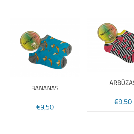
ARBŪZA
BANANAS
€
9,50
€
9,50