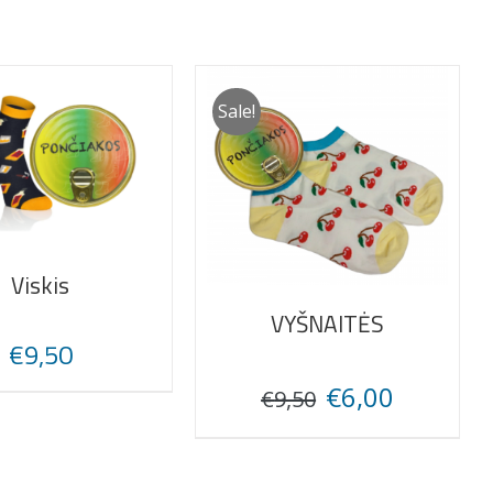
Sale!
Viskis
VYŠNAITĖS
€
9,50
Original
Current
€
6,00
€
9,50
price
price
was:
is:
€9,50.
€6,00.