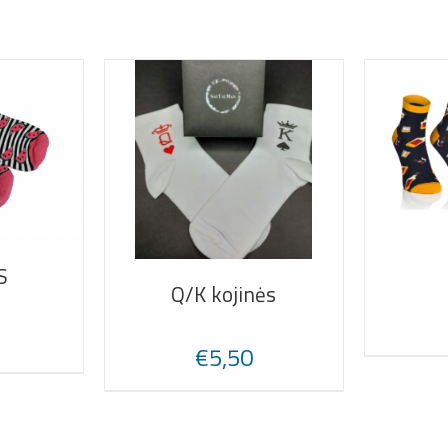
S
Q/K kojinės
€
5,50