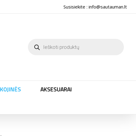
Susisiekite :
info@sautauman.lt
Products
search
KOJINĖS
AKSESUARAI