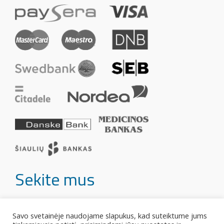
Sekite mus
Savo svetainėje naudojame slapukus, kad suteiktume jums