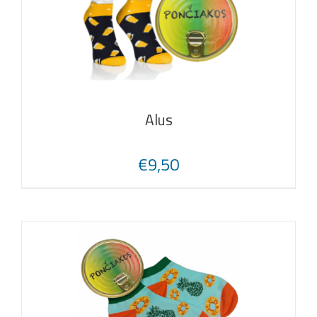
Alus
€
9,50