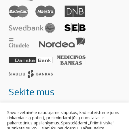
Sekite mus
Savo svetainėje naudojame slapukus, kad suteiktume jums
tinkamiausią patirtį, prisimindami jūsų nuostatas ir
pakartotinius apsilankymus. Spustelėdami „Priimti viską“
sutinkate su VISŲ slapukų naudojimu. Tačiau galite