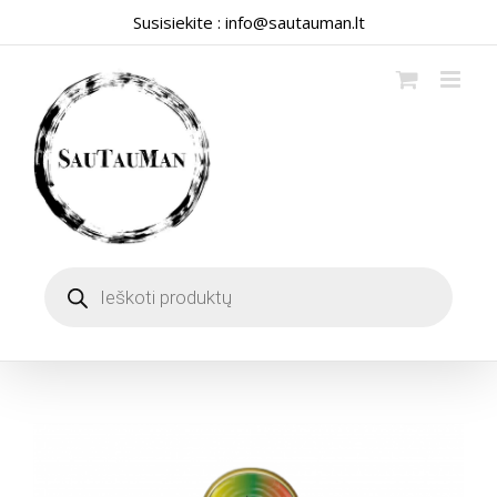
Skip
Susisiekite :
info@sautauman.lt
to
content
Products
search