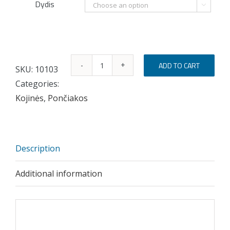
Dydis

ADD TO CART
SKU:
10103
SUPER
Categories:
MAMA
Kojinės
,
Pončiakos
quantity
Description
Additional information
Description