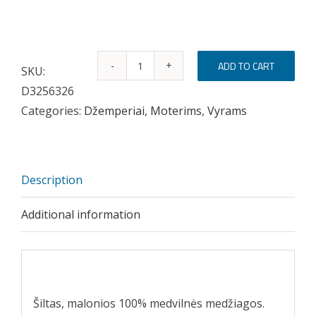
ADD TO CART
SKU:
Džemperis
D3256326
su
Categories:
Džemperiai
,
Moterims
,
Vyrams
gobtuvu
,,Man
tai
vienodai"
Description
quantity
Additional information
Description
Šiltas, malonios 100% medvilnės medžiagos.