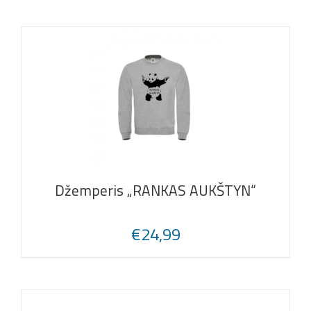
was:
is:
€57,99.
€49,99.
Džemperis „RANKAS AUKŠTYN“
€
24,99