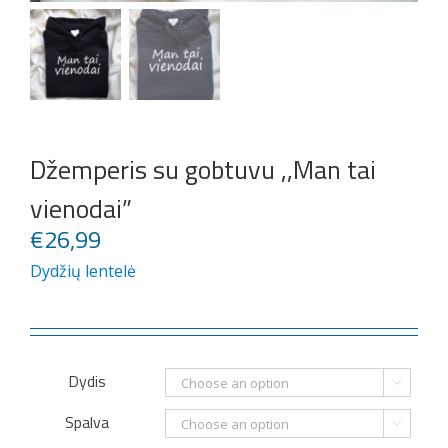
Džemperis su gobtuvu ,,Man tai
vienodai”
€
26,99
Dydžių lentelė
Dydis

Spalva
