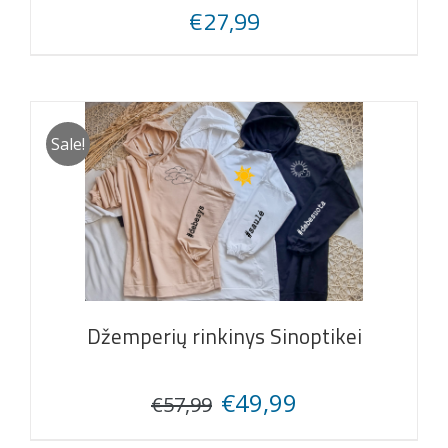
€
27,99
Sale!
Džemperių rinkinys Sinoptikei
Original
Current
€
49,99
€
57,99
price
price