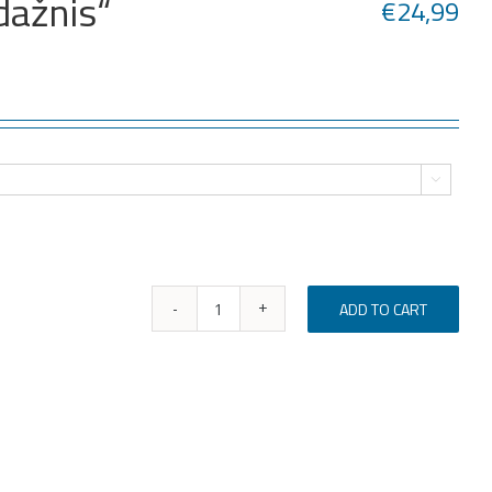
dažnis“
€
24,99

ADD TO CART
Džemperis„Krepšinio
dažnis“
quantity