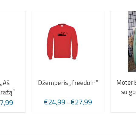
Moteri
,,Aš
Džemperis „freedom“
su go
ražą”
€
24,99
€
27,99
7,99
–