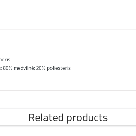
eris.
: 80% medvilnė; 20% poliesteris
Related products