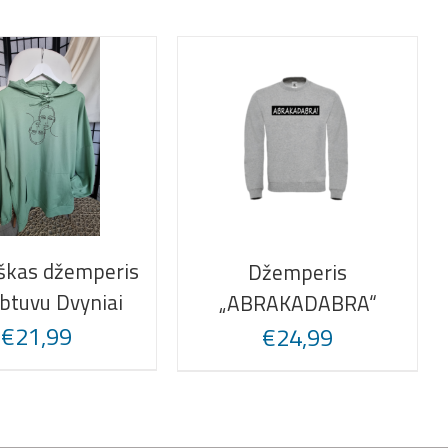
škas džemperis
Džemperis
btuvu Dvyniai
„ABRAKADABRA“
€
21,99
€
24,99