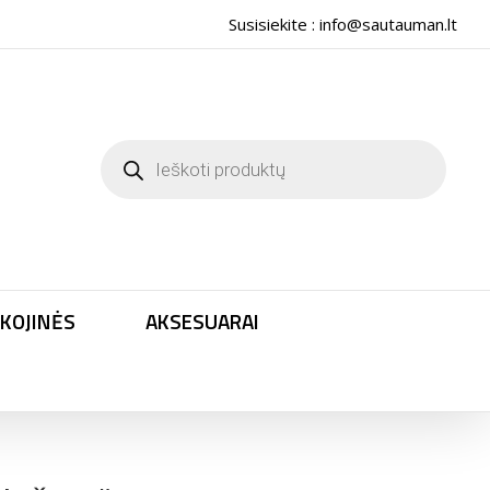
Susisiekite :
info@sautauman.lt
Products
search
KOJINĖS
AKSESUARAI