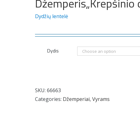
Džemperis„Krepšinio 
Dydžių lentelė
Dydis
SKU:
66663
Categories:
Džemperiai
,
Vyrams