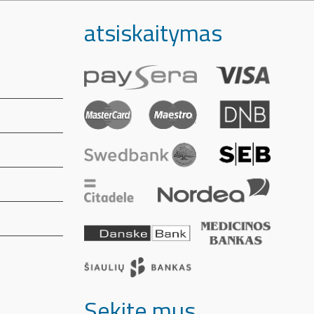
atsiskaitymas
Sekite mus