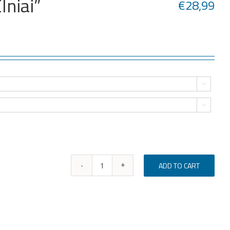
lniai”
€
28,99


ADD TO CART
Vyriškas
džemperis
,,Elniai"
quantity