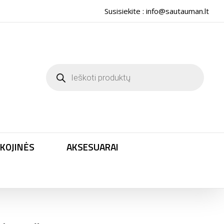
Susisiekite :
info@sautauman.lt
Products
search
KOJINĖS
AKSESUARAI