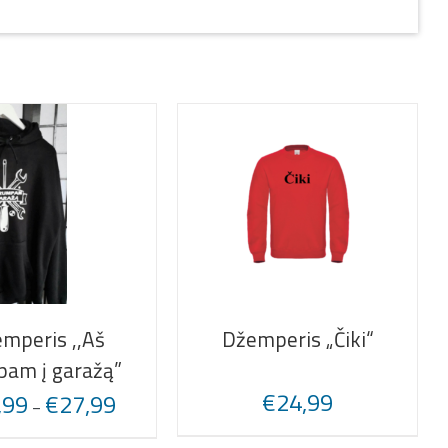
mperis ,,Aš
Džemperis „Čiki“
pam į garažą”
€
24,99
,99
€
27,99
–