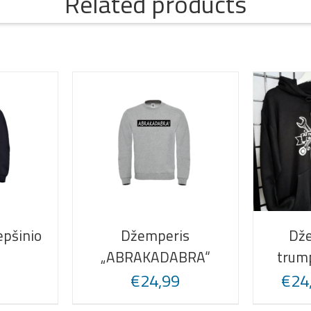
Related products
pšinio
Džemperis
Dže
„ABRAKADABRA“
trum
€
24,99
€
24