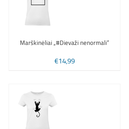
Marškinėliai „#Dievaži nenormali“
€
14,99