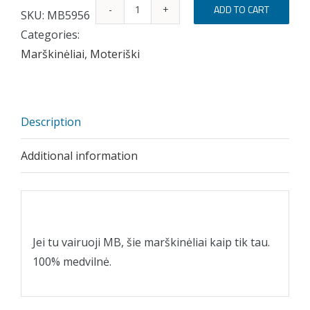
ADD TO CART
SKU:
MB5956
Moteriški
Categories:
marškinėliai
Marškinėliai
,
Moteriški
,,Mercedes-
Benz"
quantity
Description
Additional information
Description
Jei tu vairuoji MB, šie marškinėliai kaip tik tau.
100% medvilnė.