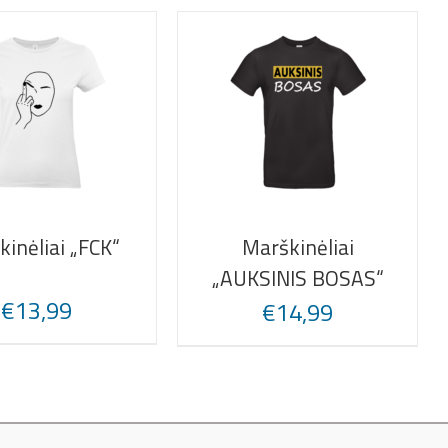
inėliai „FCK“
Marškinėliai
„AUKSINIS BOSAS“
€
13,99
€
14,99