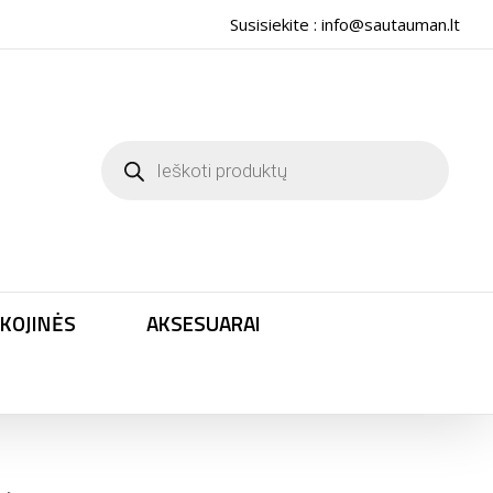
Susisiekite :
info@sautauman.lt
Products
search
KOJINĖS
AKSESUARAI