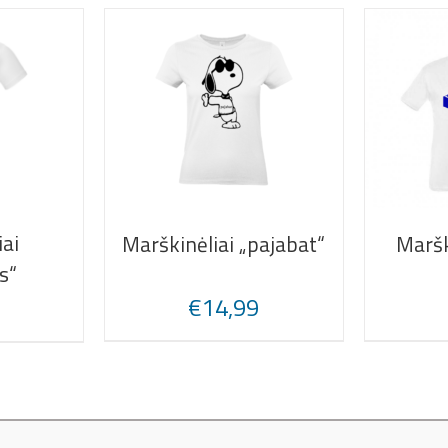
iai
Marškinėliai „pajabat“
Maršk
s“
€
14,99