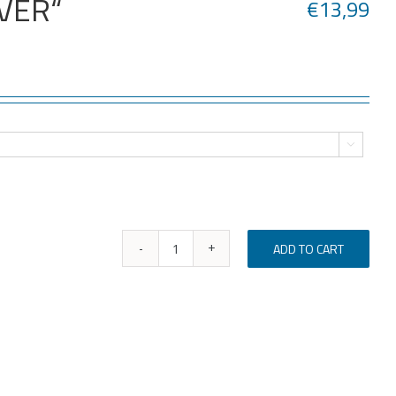
OVER“
€
13,99

ADD TO CART
Marškinėliai
„GAME
OVER“
quantity