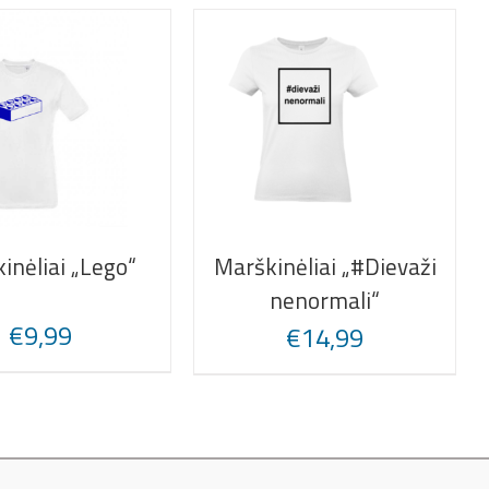
inėliai „Lego“
Marškinėliai „#Dievaži
nenormali“
€
9,99
€
14,99