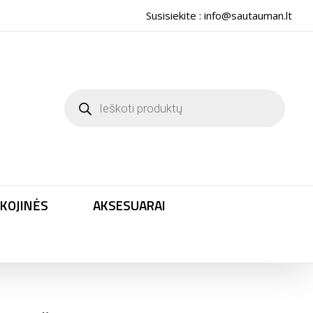
Susisiekite :
info@sautauman.lt
Products
search
KOJINĖS
AKSESUARAI