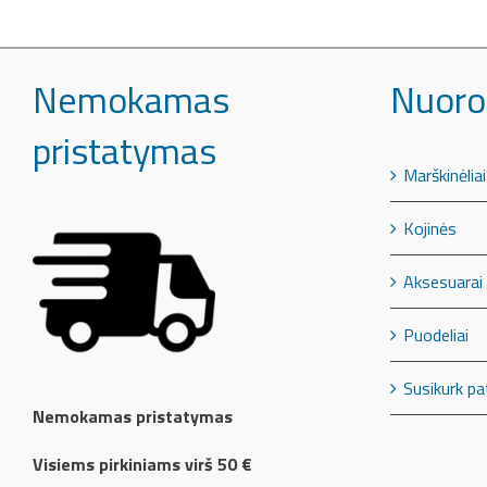
€13,99.
€9,99.
Nemokamas
Nuoro
pristatymas
Marškinėliai
Kojinės
Aksesuarai
Puodeliai
Susikurk pa
Nemokamas pristatymas
Visiems pirkiniams virš 50 €