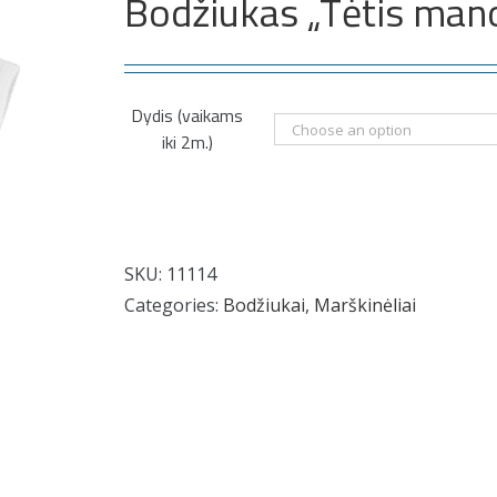
Bodžiukas „Tėtis man
Dydis (vaikams
iki 2m.)
SKU:
11114
Categories:
Bodžiukai
,
Marškinėliai