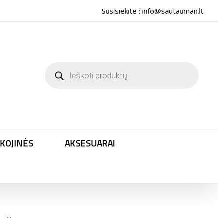
Susisiekite :
info@sautauman.lt
Products
search
KOJINĖS
AKSESUARAI