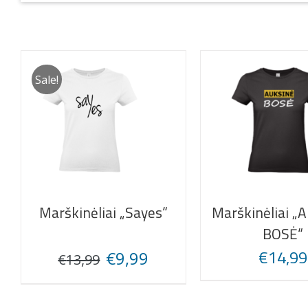
Sale!
Marškinėliai „Sayes“
Marškinėliai „
BOSĖ“
Original
Current
€
14,99
€
9,99
€
13,99
price
price
was:
is: