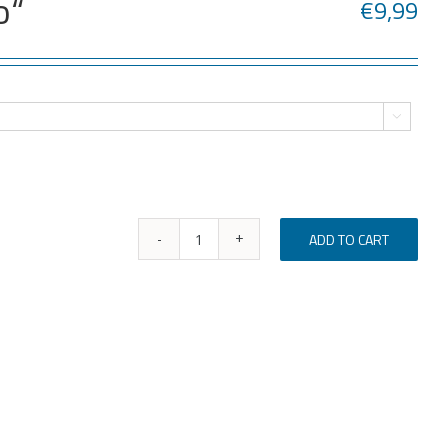
o“
€
9,99

ADD TO CART
Bodžiukas
„Tėtis
mano“
quantity