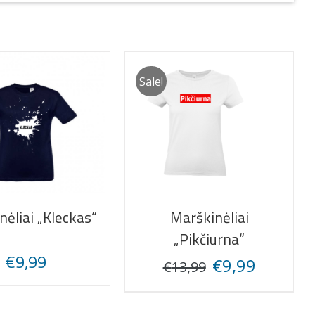
Sale!
nėliai „Kleckas“
Marškinėliai
„Pikčiurna“
€
9,99
Original
Current
€
9,99
€
13,99
price
price
was:
is: