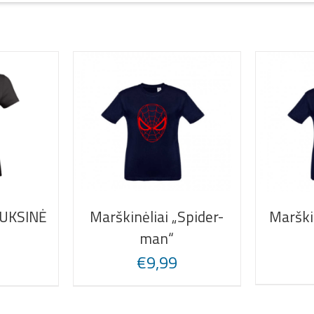
Marški
AUKSINĖ
Marškinėliai „Spider-
man“
€
9,99